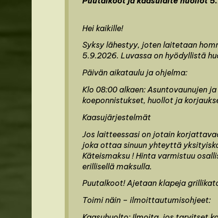
Puutalkoot ja kaasulaite huollot 
Hei kaikille!
Syksy lähestyy, joten laitetaan ho
5.9.2026. Luvassa on hyödyllistä h
Päivän aikataulu ja ohjelma:
Klo 08:00 alkaen: Asuntovaunujen ja
koeponnistukset, huollot ja korjauks
Kaasujärjestelmät
Jos laitteessasi on jotain korjattavaa,
joka ottaa sinuun yhteyttä yksityis
Käteismaksu ! Hinta varmistuu osall
erillisellä maksulla.
Puutalkoot! Ajetaan klapeja grillikato
Toimi näin – ilmoittautumisohjeet:
Kaasuhuolto: Ilmoita, jos tarvitset 