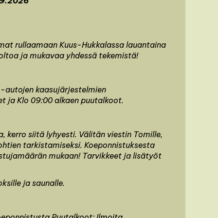
5.9.2026
mmat rullaamaan Kuus-Hukkalassa lauantaina
uoltoa ja mukavaa yhdessä tekemistä!
 -autojen kaasujärjestelmien
et ja Klo 09:00 alkaen puutalkoot.
 kerro siitä lyhyesti. Välitän viestin Tomille,
kohtien tarkistamiseksi. Koeponnistuksesta
istujamäärän mukaan! Tarvikkeet ja lisätyöt
ksille ja saunalle.
koeponnistusta.Puutalkoot: Ilmoita