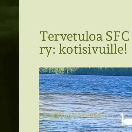
SFC Savonlinnan seutu ry
Tervetuloa SFC
ry: kotisivuille!