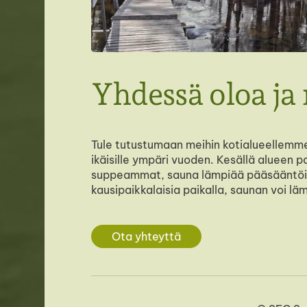
Yhdessä oloa ja
Tule tutustumaan meihin kotialueellem
ikäisille ympäri vuoden. Kesällä alueen pa
suppeammat, sauna lämpiää pääsääntöises
kausipaikkalaisia paikalla, saunan voi l
Ota yhteyttä