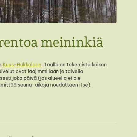
 rentoa meininkiä
me
Kuus-Hukkalaan
. Täällä on tekemistä kaiken
lvelut ovat laajimmillaan ja talvella
ti joka päivä (jos alueella ei ole
ämmittää sauna-aikoja noudattaen itse).