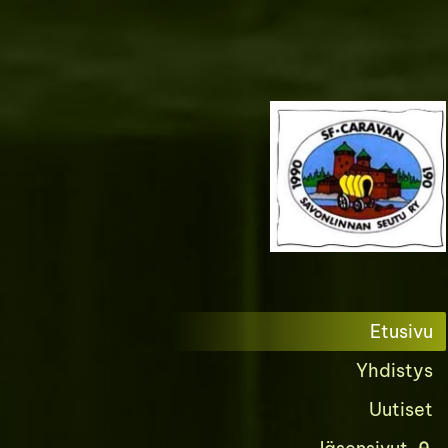
Siirry
sivun
sisältöön
Etusivu
Yhdistys
Uutiset