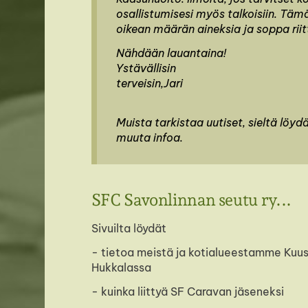
osallistumisesi myös talkoisiin. Täm
oikean määrän aineksia ja soppa riitt
Nähdään lauantaina!
Ystävällisin
terveisin,Jari
Muista tarkistaa uutiset, sieltä löyd
muuta infoa.
SFC Savonlinnan seutu ry...
Sivuilta löydät
- tietoa meistä ja kotialueestamme Kuu
Hukkalassa
- kuinka liittyä SF Caravan jäseneksi