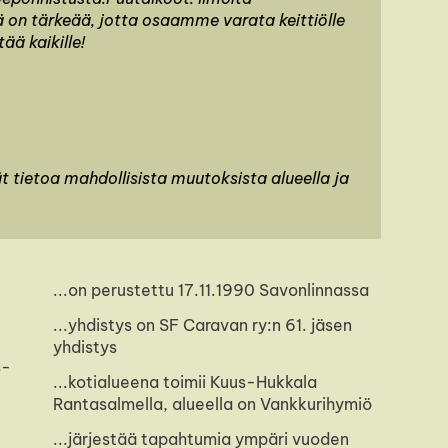
ä on tärkeää, jotta osaamme varata keittiölle
ää kaikille!
ät tietoa mahdollisista muutoksista alueella ja
...on perustettu 17.11.1990 Savonlinnassa
...yhdistys on SF Caravan ry:n 61. jäsen
yhdistys
s-
...kotialueena toimii Kuus-Hukkala
Rantasalmella, alueella on Vankkurihymiö
...järjestää tapahtumia ympäri vuoden