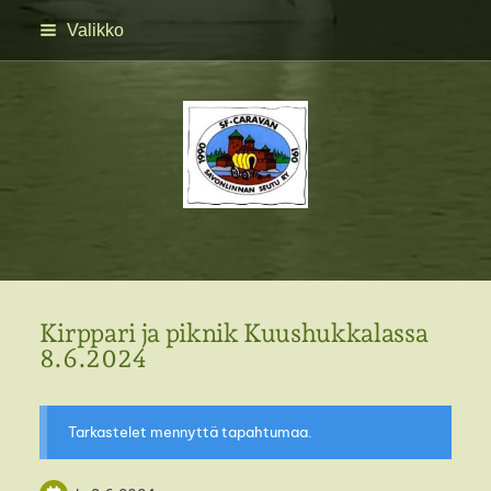
Siirry
Valikko
sivun
sisältöön
SFC Savonlinnan seutu 
Kirppari ja piknik Kuushukkalassa
8.6.2024
Tarkastelet mennyttä tapahtumaa.