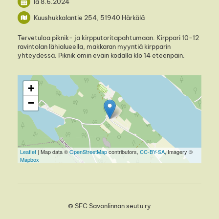
la 8.6.2024
Kuushukkalantie 254, 51940 Härkälä
Tervetuloa piknik- ja kirpputoritapahtumaan. Kirppari 10-12
ravintolan lähialueella, makkaran myyntiä kirpparin
yhteydessä. Piknik omin eväin kodalla klo 14 eteenpäin.
+
−
Leaflet
| Map data ©
OpenStreetMap
contributors,
CC-BY-SA
, Imagery ©
Mapbox
©
SFC Savonlinnan seutu ry