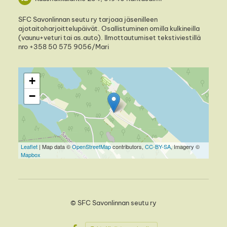
SFC Savonlinnan seutu ry tarjoaa jäsenilleen
ajotaitoharjoittelupäivät. Osallistuminen omilla kulkineilla
(vaunu+veturi tai as.auto). Ilmottautumiset tekstiviestillä
nro +358 50 575 9056/Mari
+
−
Leaflet
| Map data ©
OpenStreetMap
contributors,
CC-BY-SA
, Imagery ©
Mapbox
©
SFC Savonlinnan seutu ry