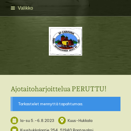
Siirry
Valikko
sivun
sisältöön
SFC Savonlinnan seutu 
Ajotaitoharjoittelua PERUTTU!
Tarkastelet mennyttä tapahtumaa.
la-su
5.
–
6.8.2023
Kuus-Hukkala
Kuushukkalantie 254, 51940 Rantasalmi