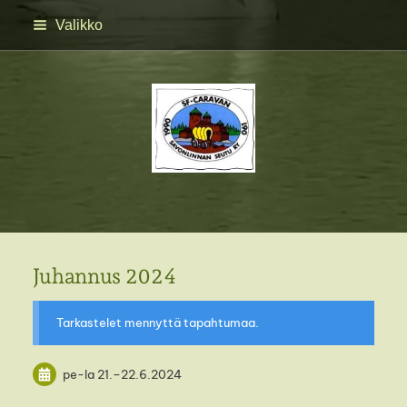
Siirry
Valikko
sivun
sisältöön
SFC Savonlinnan seutu 
Juhannus 2024
Tarkastelet mennyttä tapahtumaa.
pe-la
21.
–
22.6.2024