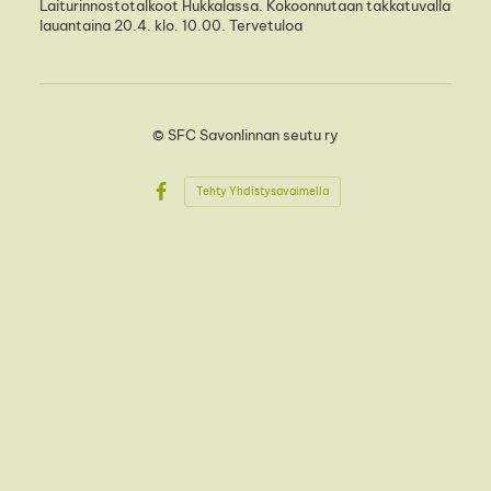
Laiturinnostotalkoot Hukkalassa. Kokoonnutaan takkatuvalla
lauantaina 20.4. klo. 10.00. Tervetuloa
©
SFC Savonlinnan seutu ry
Tehty Yhdistysavaimella
Facebook