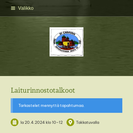
Siirry
Valikko
sivun
sisältöön
SFC Savonlinnan seutu 
Laiturinnostotalkoot
Tarkastelet mennyttä tapahtumaa.
la 20.4.2024
klo 10
–
12
Takkatuvalla