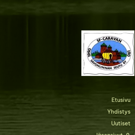
Siirry
sivun
sisältöön
Etusivu
Yhdistys
Uutiset