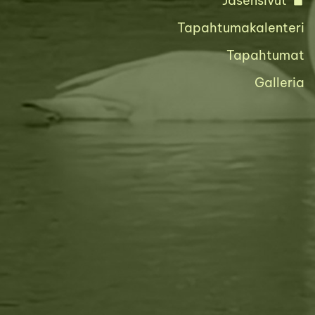
Jäsensivut
Tapahtumakalenteri
Tapahtumat
Galleria