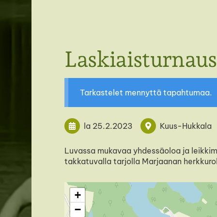
SFC Savonlinnan seutu ry
Laskiaisturnaus
Tarkastelet mennyttä tapahtumaa.
la 25.2.2023
Kuus-Hukkala
Luvassa mukavaa yhdessäoloa ja leikkimie
takkatuvalla tarjolla Marjaanan herkkur
+
−