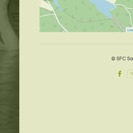
Leaf
©
SFC Sa
T
Face