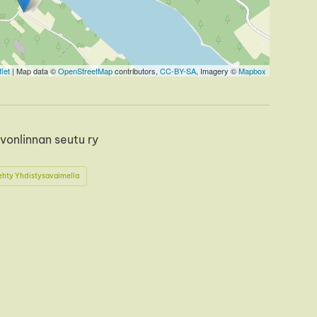
let
| Map data ©
OpenStreetMap
contributors,
CC-BY-SA
, Imagery ©
Mapbox
vonlinnan seutu ry
ehty Yhdistysavaimella
book