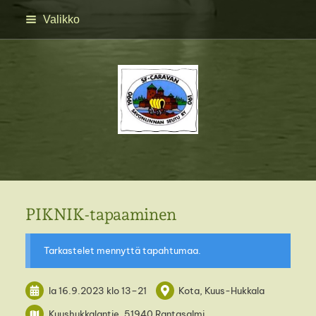
Siirry
Valikko
sivun
sisältöön
SFC Savonlinnan seutu 
PIKNIK-tapaaminen
Tarkastelet mennyttä tapahtumaa.
la 16.9.2023
klo 13
–
21
Kota, Kuus-Hukkala
Kuushukkalantie, 51940 Rantasalmi