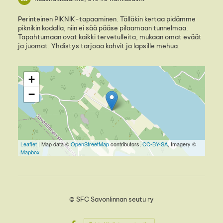
Perinteinen PIKNIK-tapaaminen. Tälläkin kertaa pidämme
piknikin kodalla, niin ei sää pääse pilaamaan tunnelmaa.
Tapahtumaan ovat kaikki tervetulleita, mukaan omat eväät
ja juomat. Yhdistys tarjoaa kahvit ja lapsille mehua.
+
−
Leaflet
| Map data ©
OpenStreetMap
contributors,
CC-BY-SA
, Imagery ©
Mapbox
©
SFC Savonlinnan seutu ry