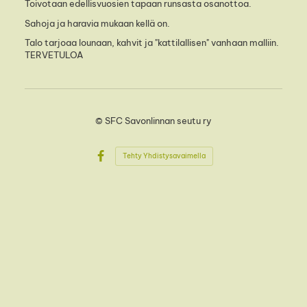
Toivotaan edellisvuosien tapaan runsasta osanottoa.
Sahoja ja haravia mukaan kellä on.
Talo tarjoaa lounaan, kahvit ja "kattilallisen" vanhaan malliin.
TERVETULOA
©
SFC Savonlinnan seutu ry
Tehty Yhdistysavaimella
Facebook