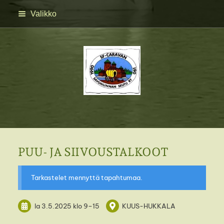
Siirry
Valikko
sivun
sisältöön
SFC Savonlinnan seutu 
PUU- JA SIIVOUSTALKOOT
Tarkastelet mennyttä tapahtumaa.
la 3.5.2025
klo 9
–
15
KUUS-HUKKALA