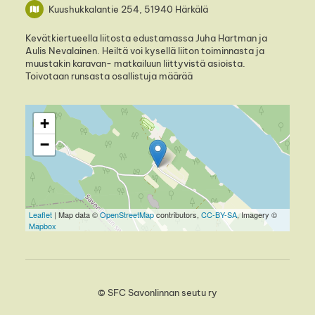
Kuushukkalantie 254, 51940 Härkälä
Kevätkiertueella liitosta edustamassa Juha Hartman ja
Aulis Nevalainen. Heiltä voi kysellä liiton toiminnasta ja
muustakin karavan- matkailuun liittyvistä asioista.
Toivotaan runsasta osallistuja määrää
+
−
Leaflet
| Map data ©
OpenStreetMap
contributors,
CC-BY-SA
, Imagery ©
Mapbox
©
SFC Savonlinnan seutu ry