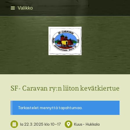
Siirry
Valikko
sivun
sisältöön
SFC Savonlinnan seutu 
SF- Caravan ry:n liiton kevätkiertue
Tarkastelet mennyttä tapahtumaa.
la 22.3.2025
klo 10
–
17
Kuus- Hukkala