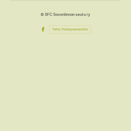
©
SFC Savonlinnan seutu ry
Tehty Yhdistysavaimella
Facebook