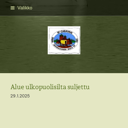
Siirry
Valikko
sivun
sisältöön
SFC Savonlinnan seutu 
Alue ulkopuolisilta suljettu
29.1.2025