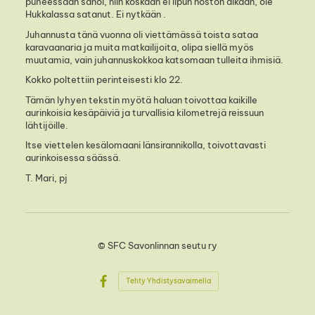
puheessaan sanoi, niin koskaan ei lipun noston aikaan, ole
Hukkalassa satanut. Ei nytkään .
Juhannusta tänä vuonna oli viettämässä toista sataa
karavaanaria ja muita matkailijoita, olipa siellä myös
muutamia, vain juhannuskokkoa katsomaan tulleita ihmisiä.
Kokko poltettiin perinteisesti klo 22.
Tämän lyhyen tekstin myötä haluan toivottaa kaikille
aurinkoisia kesäpäiviä ja turvallisia kilometrejä reissuun
lähtijöille.
Itse viettelen kesälomaani länsirannikolla, toivottavasti
aurinkoisessa säässä.
T. Mari, pj
©
SFC Savonlinnan seutu ry
Tehty Yhdistysavaimella
Facebook