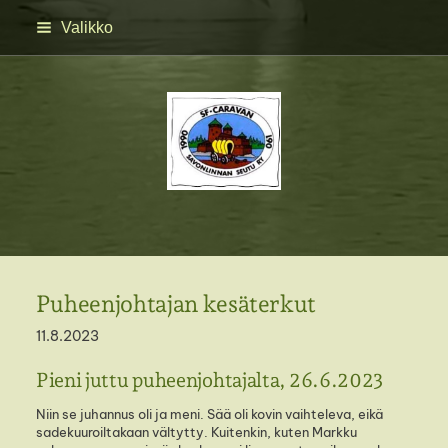
Siirry
Valikko
sivun
sisältöön
SFC Savonlinnan seutu 
Puheenjohtajan kesäterkut
11.8.2023
Pieni juttu puheenjohtajalta, 26.6.2023
Niin se juhannus oli ja meni. Sää oli kovin vaihteleva, eikä
sadekuuroiltakaan vältytty. Kuitenkin, kuten Markku