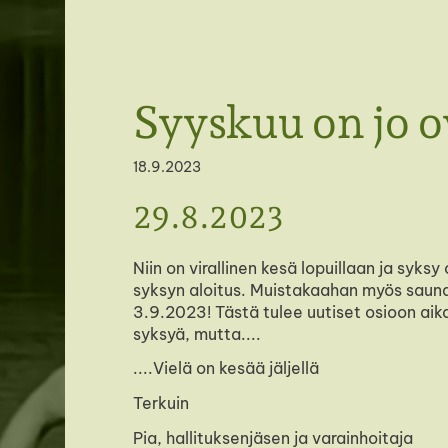
SFC Savonlinnan seutu ry
Syyskuu on jo ov
18.9.2023
29.8.2023
Niin on virallinen kesä lopuillaan ja syk
syksyn aloitus. Muistakaahan myös sauna
3.9.2023! Tästä tulee uutiset osioon ai
syksyä, mutta....
....Vielä on kesää jäljellä
Terkuin
Pia, hallituksenjäsen ja varainhoitaja