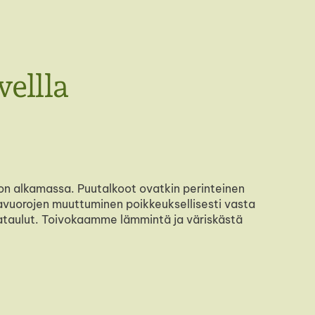
ellla
sy on alkamassa. Puutalkoot ovatkin perinteinen
vuorojen muuttuminen poikkeuksellisesti vasta
kataulut. Toivokaamme lämmintä ja väriskästä