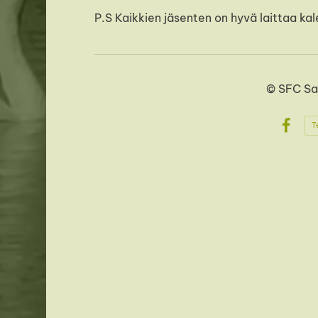
P.S Kaikkien jäsenten on hyvä laittaa k
©
SFC Sa
T
Face