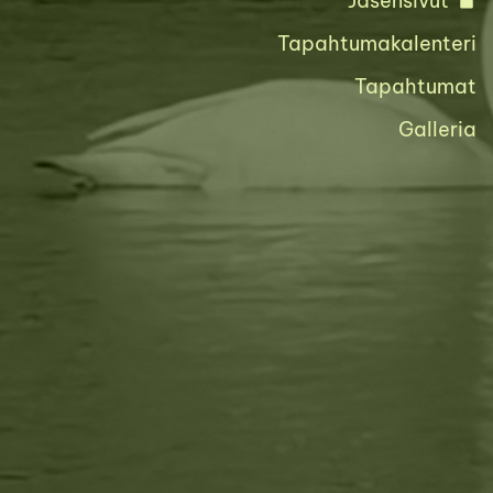
Jäsensivut
Tapahtumakalenteri
Tapahtumat
Galleria