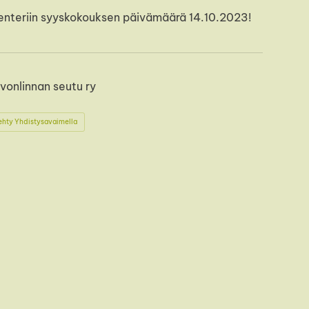
alenteriin syyskokouksen päivämäärä 14.10.2023!
vonlinnan seutu ry
ehty Yhdistysavaimella
book