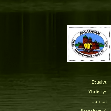
Siirry
sivun
sisältöön
Etusivu
Yhdistys
Uutiset