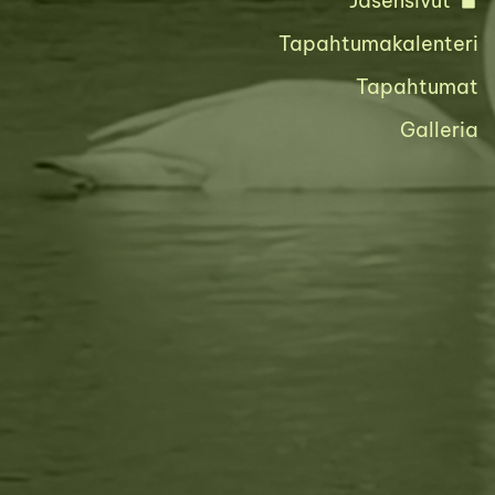
Jäsensivut
Tapahtumakalenteri
Tapahtumat
Galleria