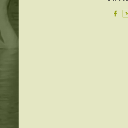
T
Face