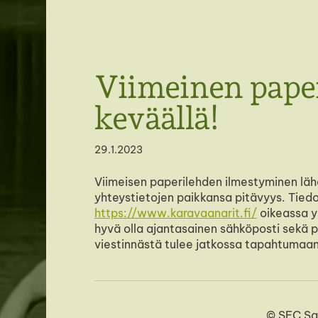
SFC Savonlinnan seutu ry
Viimeinen paper
keväällä!
29.1.2023
Viimeisen paperilehden ilmestyminen lähe
yhteystietojen paikkansa pitävyys. Tiedot
https://www.karavaanarit.fi/
oikeassa yl
hyvä olla ajantasainen sähköposti sekä 
viestinnästä tulee jatkossa tapahtumaan
©
SFC Sa